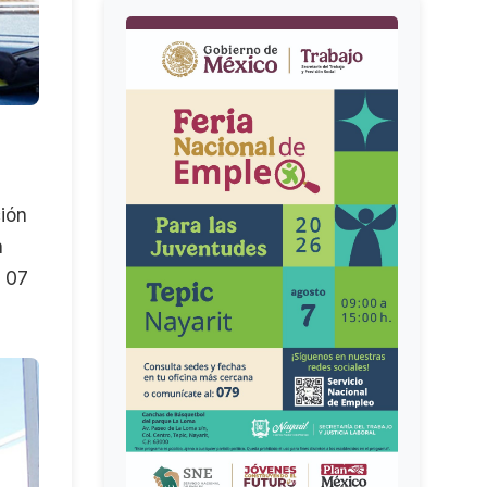
ción
á
l 07