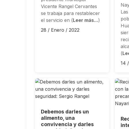
Nay
Vicente Rangel Cervantes
Las
se trabaja para restablecer
pob
el servicio en (
Leer más...
)
Hua
28 / Enero / 2022
sier
reci
alc
(
Le
14 
Debemos darles un
alimento, una
Rec
convivencia y darles
int