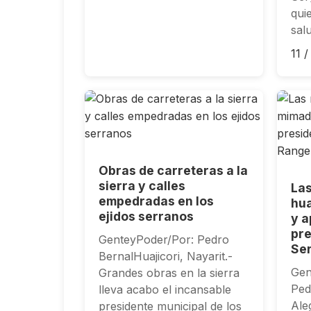
qui
sal
11 
Obras de carreteras a la
sierra y calles
La
empedradas en los
hu
ejidos serranos
y a
pre
GenteyPoder/Por: Pedro
Ser
BernalHuajicori, Nayarit.-
Gen
Grandes obras en la sierra
Ped
lleva acabo el incansable
Aleg
presidente municipal de los