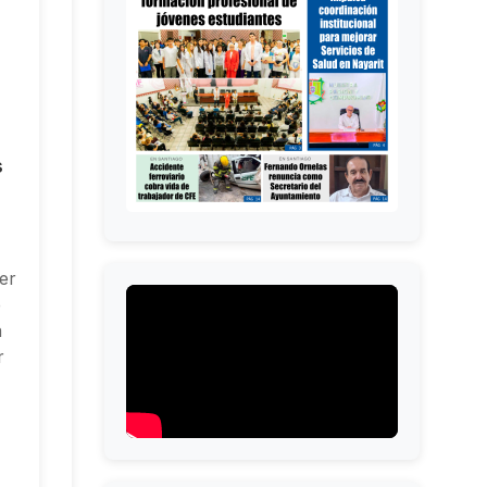
s
yer
e
a
r