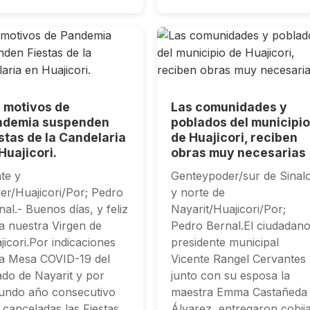
 motivos de
Las comunidades y
ndemia suspenden
poblados del municipi
stas de la Candelaria
de Huajicori, reciben
Huajicori.
obras muy necesarias
te y
Genteypoder/sur de Sinal
er/Huajicori/Por; Pedro
y norte de
nal.- Buenos días, y feliz
Nayarit/Huajicori/Por;
 a nuestra Virgen de
Pedro Bernal.El ciudadan
jicori.Por indicaciones
presidente municipal
la Mesa COVID-19 del
Vicente Rangel Cervantes
ado de Nayarit y por
junto con su esposa la
undo año consecutivo
maestra Emma Castañeda
 canceladas las Fiestas
Álvarez, entregaron cobij