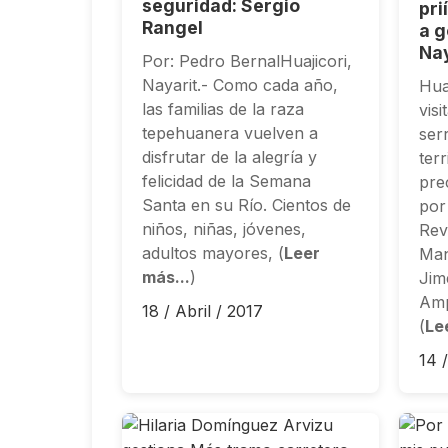
seguridad: Sergio
pri
Rangel
a g
Nay
Por: Pedro BernalHuajicori,
Nayarit.- Como cada año,
Hua
las familias de la raza
visi
tepehuanera vuelven a
ser
disfrutar de la alegría y
terr
felicidad de la Semana
pre
Santa en su Río. Cientos de
por
niños, niñas, jóvenes,
Rev
adultos mayores, (
Leer
Man
más...
)
Jim
Amp
18 / Abril / 2017
(
Le
14 