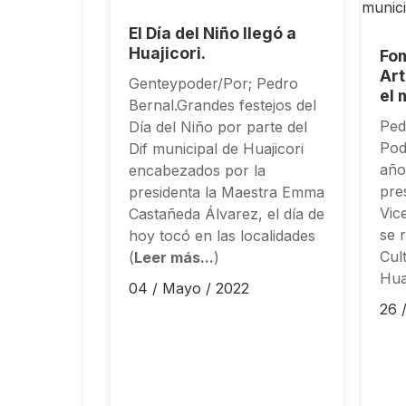
El Día del Niño llegó a
Huajicori.
Fom
Art
Genteypoder/Por; Pedro
el 
Bernal.Grandes festejos del
Ped
Día del Niño por parte del
Pode
Dif municipal de Huajicori
año
encabezados por la
pre
presidenta la Maestra Emma
Vic
Castañeda Álvarez, el día de
se 
hoy tocó en las localidades
Cul
(
Leer más...
)
Huaj
04 / Mayo / 2022
26 /