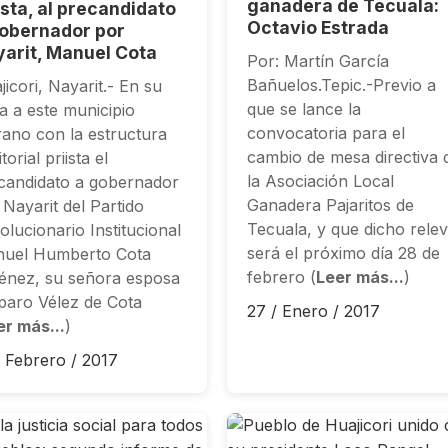
ganadera de Tecuala:
ísta, al precandidato
Octavio Estrada
obernador por
arit, Manuel Cota
Por: Martín García
Bañuelos.Tepic.-Previo a
jicori, Nayarit.- En su
que se lance la
ta a este municipio
convocatoria para el
rano con la estructura
cambio de mesa directiva 
itorial priista el
la Asociación Local
candidato a gobernador
Ganadera Pajaritos de
 Nayarit del Partido
Tecuala, y que dicho rele
olucionario Institucional
será el próximo día 28 de
uel Humberto Cota
febrero (
Leer más...
)
énez, su señora esposa
aro Vélez de Cota
27 / Enero / 2017
er más...
)
/ Febrero / 2017