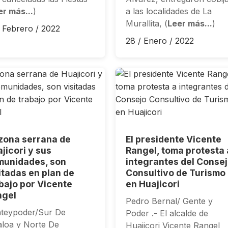
er más...
)
a las localidades de La
Murallita, (
Leer más...
)
/ Febrero / 2022
28 / Enero / 2022
zona serrana de
El presidente Vicente
jicori y sus
Rangel, toma protesta 
munidades, son
integrantes del Conse
itadas en plan de
Consultivo de Turismo
bajo por Vicente
en Huajicori
ngel
Pedro Bernal/ Gente y
teypoder/Sur De
Poder .- El alcalde de
aloa y Norte De
Huajicori Vicente Rangel