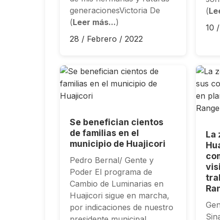
generacionesVictoria De
(
Le
(
Leer más...
)
10 
28 / Febrero / 2022
Se benefician cientos
de familias en el
La 
municipio de Huajicori
Hua
co
Pedro Bernal/ Gente y
vis
Poder El programa de
tra
Cambio de Luminarias en
Ra
Huajicori sigue en marcha,
Gen
por indicaciones de nuestro
Sin
presidente municipal