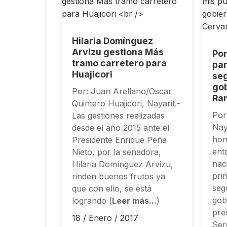
Hilaria Domínguez
Arvizu gestiona Más
Por
tramo carretero para
par
Huajicori
seg
gob
Por: Juan Arellano/Oscar
Ra
Quintero Huajicori, Nayarit.-
Por
Las gestiones realizadas
Nay
desde el año 2015 ante el
hon
Presidente Enrique Peña
ent
Nieto, por la senadora,
nac
Hilaria Domínguez Arvizu,
pri
rinden buenos frutos ya
seg
que con ello, se está
gob
logrando (
Leer más...
)
pre
18 / Enero / 2017
Ser