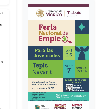
o
oa
o
as