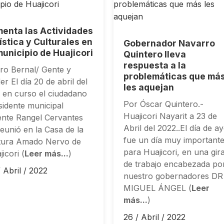
enta las Actividades
ística y Culturales en
Gobernador Navarro
municipio de Huajicori
Quintero lleva
respuesta a la
ro Bernal/ Gente y
problemáticas que má
r El día 20 de abril del
les aquejan
 en curso el ciudadano
Por Óscar Quintero.-
sidente municipal
Huajicori Nayarit a 23 de
ente Rangel Cervantes
Abril del 2022..El día de a
reunió en la Casa de la
fue un día muy important
tura Amado Nervo de
para Huajicori, en una gir
icori (
Leer más...
)
de trabajo encabezada po
 Abril / 2022
nuestro gobernadores DR
MIGUEL ÁNGEL (
Leer
más...
)
26 / Abril / 2022