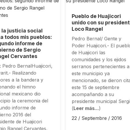
Pueblo de Huajicori
unido con su presiden
Loco Rangel
 la justicia social
a todos mis pueblos:
Pedro Bernal/ Gente y
undo informe de
Poder Huajicori.- El puebl
ierno de Sergio
de Huajicori las
ngel Cervantes
comunidades y los ejidos
: Pedro BernalHuajicori,
serranos pertenecientes a
arit.- Realizando
este municipio ya
ores a la bandera y
mencionado, se dieron cit
onando el himno
este 15 de septiembre
ional mexicano dio
acompañando a su
ncipio la ceremonia del
presidente municipal Serg
undo informe de
(
Leer más...
)
ierno 2016 del
22 / Septiembre / 2016
sidente de Huajicori
gio Rangel Cervantes,