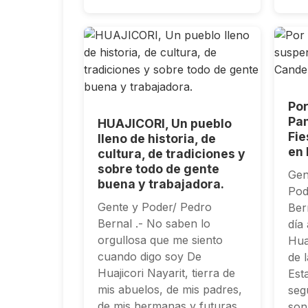
Por
Pa
HUAJICORI, Un pueblo
Fie
lleno de historia, de
en 
cultura, de tradiciones y
sobre todo de gente
Gen
buena y trabajadora.
Pod
Gente y Poder/ Pedro
Ber
Bernal .- No saben lo
día
orgullosa que me siento
Hua
cuando digo soy De
de 
Huajicori Nayarit, tierra de
Est
mis abuelos, de mis padres,
seg
de mis hermanas y futuras
son