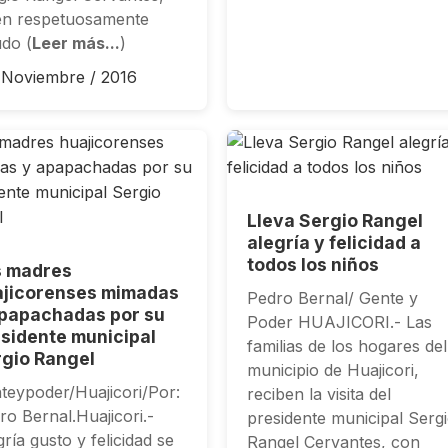
en respetuosamente
udo (
Leer más...
)
/ Noviembre / 2016
Lleva Sergio Rangel
alegría y felicidad a
todos los niños
s madres
ajicorenses mimadas
Pedro Bernal/ Gente y
papachadas por su
Poder HUAJICORI.- Las
sidente municipal
familias de los hogares del
gio Rangel
municipio de Huajicori,
teypoder/Huajicori/Por:
reciben la visita del
ro Bernal.Huajicori.-
presidente municipal Serg
ría gusto y felicidad se
Rangel Cervantes, con