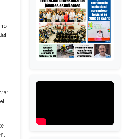
rno
del
crar
el
te
en.