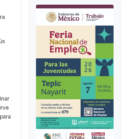
ra
ús
inar
irve
 para