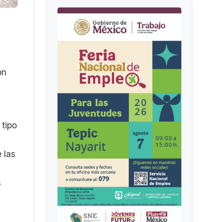
on
 tipo
 las
s