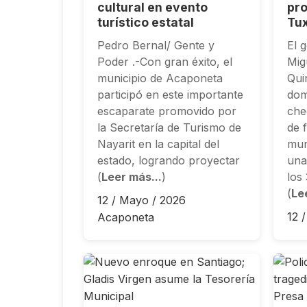
cultural en evento
pro
turístico estatal
Tu
Pedro Bernal/ Gente y
El 
Poder .-Con gran éxito, el
Mig
municipio de Acaponeta
Qui
participó en este importante
dom
escaparate promovido por
che
la Secretaría de Turismo de
de f
Nayarit en la capital del
mun
estado, logrando proyectar
una
(
Leer más...
)
los
(
Le
12 / Mayo / 2026
12 
Acaponeta