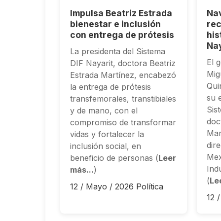
Impulsa Beatriz Estrada
Nav
bienestar e inclusión
re
con entrega de prótesis
his
Nay
La presidenta del Sistema
El 
DIF Nayarit, doctora Beatriz
Mig
Estrada Martínez, encabezó
Qui
la entrega de prótesis
su 
transfemorales, transtibiales
Sis
y de mano, con el
doc
compromiso de transformar
Mar
vidas y fortalecer la
dire
inclusión social, en
Mex
beneficio de personas (
Leer
Ind
más...
)
(
Le
12 / Mayo / 2026
Política
12 