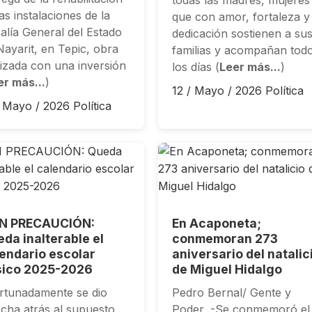
as instalaciones de la
que con amor, fortaleza y
calía General del Estado
dedicación sostienen a su
Nayarit, en Tepic, obra
familias y acompañan tod
lizada con una inversión
los días (
Leer más...
)
er más...
)
12 / Mayo / 2026
Política
/ Mayo / 2026
Política
N PRECAUCIÓN:
En Acaponeta;
da inalterable el
conmemoran 273
endario escolar
aniversario del natalic
sico 2025-2026
de Miguel Hidalgo
rtunadamente se dio
Pedro Bernal/ Gente y
cha atrás al supuesto
Poder .-Se conmemoró el