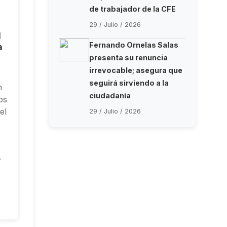
de trabajador de la CFE
29 / Julio / 2026
l
Fernando Ornelas Salas
a
presenta su renuncia
irrevocable; asegura que
seguirá sirviendo a la
n
ciudadanía
los
el
29 / Julio / 2026
r