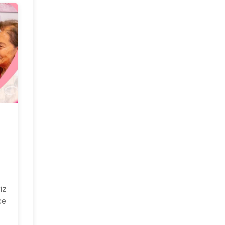
iz
ce