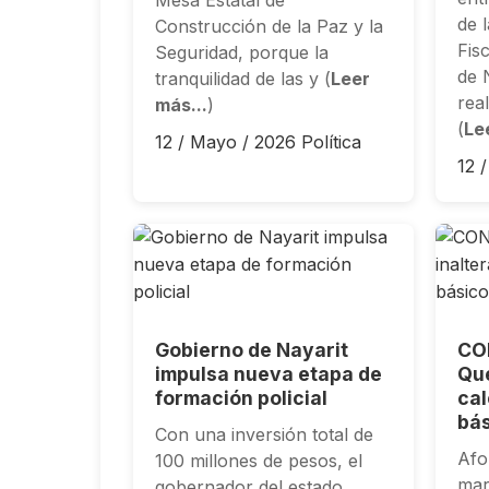
de l
Construcción de la Paz y la
Fis
Seguridad, porque la
de 
tranquilidad de las y (
Leer
rea
más...
)
(
Le
12 / Mayo / 2026
Política
12 
Gobierno de Nayarit
CO
impulsa nueva etapa de
Que
formación policial
cal
bá
Con una inversión total de
Afo
100 millones de pesos, el
mar
gobernador del estado,