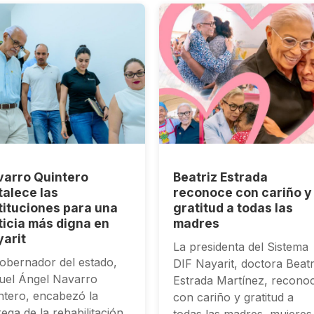
arro Quintero
Beatriz Estrada
talece las
reconoce con cariño y
tituciones para una
gratitud a todas las
ticia más digna en
madres
arit
La presidenta del Sistema
gobernador del estado,
DIF Nayarit, doctora Beatr
uel Ángel Navarro
Estrada Martínez, recono
ntero, encabezó la
con cariño y gratitud a
ega de la rehabilitación
todas las madres, mujeres