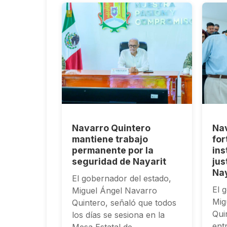
Navarro Quintero
Nav
mantiene trabajo
for
permanente por la
ins
seguridad de Nayarit
jus
Nay
El gobernador del estado,
El 
Miguel Ángel Navarro
Mig
Quintero, señaló que todos
Qui
los días se sesiona en la
entr
Mesa Estatal de