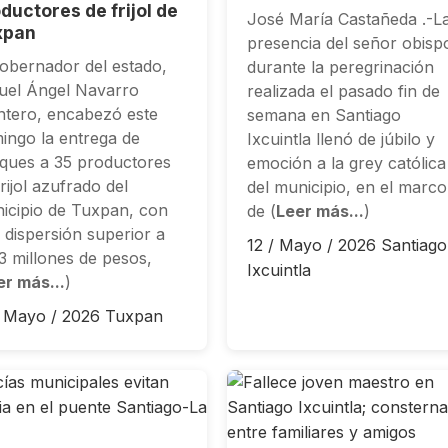
ductores de frijol de
José María Castañeda .-L
xpan
presencia del señor obisp
gobernador del estado,
durante la peregrinación
uel Ángel Navarro
realizada el pasado fin de
ntero, encabezó este
semana en Santiago
ingo la entrega de
Ixcuintla llenó de júbilo y
ques a 35 productores
emoción a la grey católica
rijol azufrado del
del municipio, en el marco
icipio de Tuxpan, con
de (
Leer más...
)
 dispersión superior a
12 / Mayo / 2026
Santiago
 3 millones de pesos,
Ixcuintla
er más...
)
/ Mayo / 2026
Tuxpan