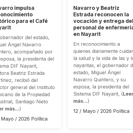
arro impulsa
Navarro y Beatriz
conocimiento
Estrada reconocen la
tórico para el Café
vocación y entrega de
arit
personal de enfermerí
en Nayarit
gobernador del estado,
En reconocimiento a
uel Ángel Navarro
quienes diariamente cuida
ntero, acompañado por
la salud y la vida de las y 
esposa, la presidenta del
nayaritas, el gobernador d
tema DIF Nayarit,
estado, Miguel Ángel
tora Beatriz Estrada
Navarro Quintero, y su
tínez, recibió del
esposa, la presidenta del
ctor general del Instituto
Sistema DIF Nayarit, (
Lee
icano de la Propiedad
más...
)
ustrial, Santiago Nieto
er más...
)
12 / Mayo / 2026
Política
/ Mayo / 2026
Política